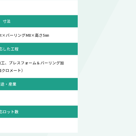
寸法
.3t×バーリングM8×高さ5㎜
応した工程
加工、プレスフォーム＆バーリング加
価クロメート）
用途・産業
）
応ロット数