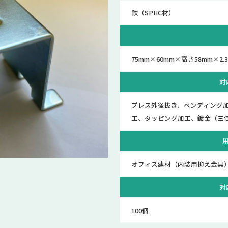
鉄（SPHC材）
75mm×60mm×高さ58mm×2
対
プレス外径抜き、ベンディング
工、タッピング加工、鍍金（三
オフィス建材（内装用抑え金具
対
100個