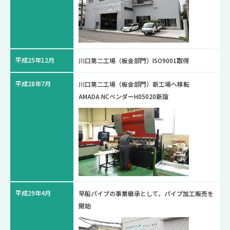
平成25年12月
川口第二工場（板金部門）ISO9001取得
平成28年7月
川口第二工場（板金部門）新工場へ移転
AMADA NCベンダーH05020新設
平成29年4月
早船パイプの事業継承として、パイプ加工販売を
開始