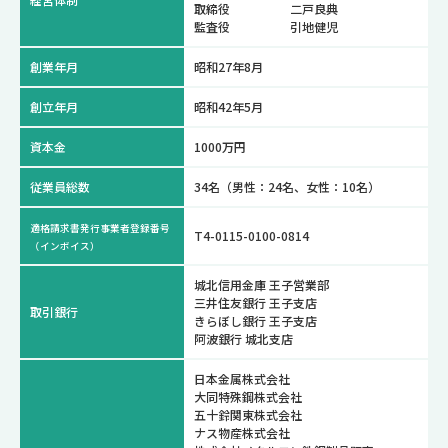
取締役 二戸良典
監査役 引地健児
創業年月
昭和27年8月
創立年月
昭和42年5月
資本金
1000万円
従業員総数
34名（男性：24名、女性：10名）
適格請求書発行事業者登録番号
T4-0115-0100-0814
（インボイス）
城北信用金庫 王子営業部
三井住友銀行 王子支店
取引銀行
きらぼし銀行 王子支店
阿波銀行 城北支店
日本金属株式会社
大同特殊鋼株式会社
五十鈴関東株式会社
ナス物産株式会社