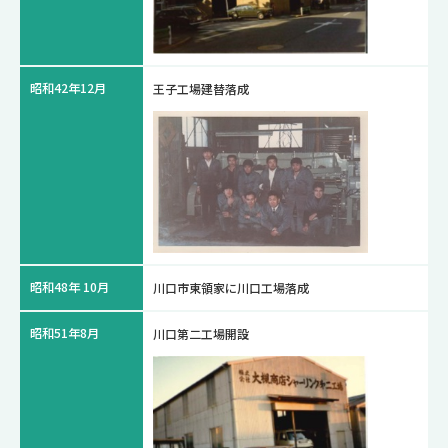
昭和42年12月
王子工場建替落成
昭和48年 10月
川口市東領家に川口工場落成
昭和51年8月
川口第二工場開設