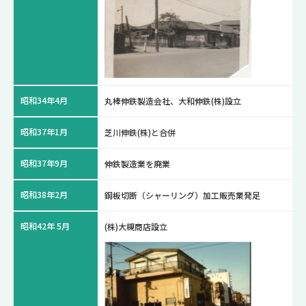
昭和34年4月
丸棒伸鉄製造会社、大和伸鉄(株)設立
昭和37年1月
芝川伸鉄(株)と合併
昭和37年9月
伸鉄製造業を廃業
昭和38年2月
鋼板切断（シャーリング）加工販売業発足
昭和42年 5月
(株)大槻商店設立