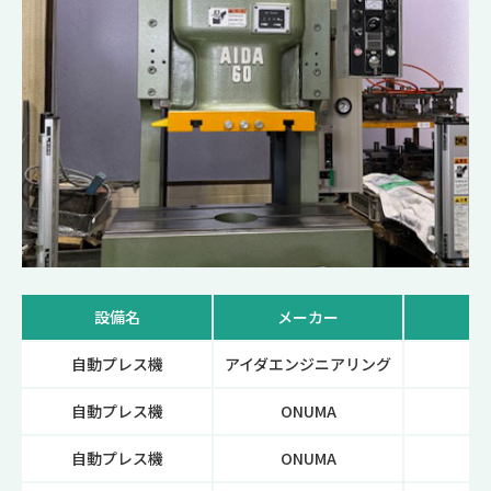
設備名
メーカー
自動プレス機
アイダエンジニアリング
C1
自動プレス機
ONUMA
NF
自動プレス機
ONUMA
NF