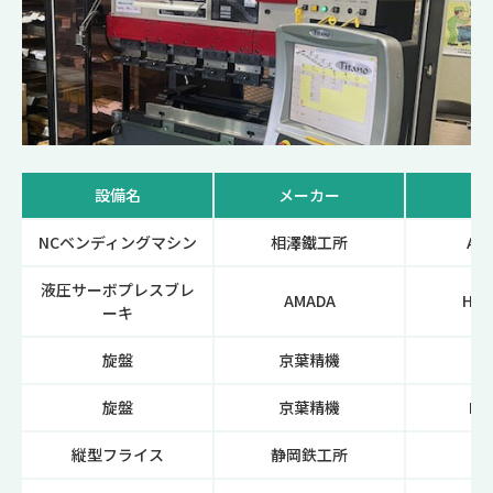
設備名
メーカー
NCベンディングマシン
相澤鐵工所
APL
液圧サーボプレスブレ
AMADA
HD5
ーキ
旋盤
京葉精機
KF
旋盤
京葉精機
KG
縦型フライス
静岡鉄工所
V