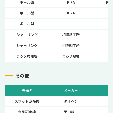
ボール盤
KIRA
KRT
ボール盤
KIRA
KR
ボール盤
シャーリング
相澤鉄工所
A3
シャーリング
相澤鐵工所
A3
カシメ専用機
ワシノ機械
PU
その他
設備名
メーカー
スポット溶接機
ダイヘン
VX
金型研磨機
黒田精工
GS