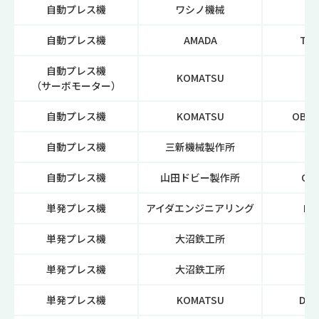
自動プレス機
ワシノ機械
P
自動プレス機
AMADA
TP-
自動プレス機
KOMATSU
H1
（サーボモーター）
自動プレス機
KOMATSU
OBS 
自動プレス機
三新機械製作所
自動プレス機
山田ドビー製作所
OY-
単発プレス機
アイダエンジニアリング
NC1
単発プレス機
大沼鉄工所
N
単発プレス機
大沼鉄工所
N
単発プレス機
KOMATSU
DA-