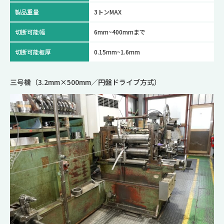
製品重量
3トンMAX
切断可能幅
6mm~400mmまで
切断可能板厚
0.15mm~1.6mm
三号機（3.2mm×500mm／円盤ドライブ方式）