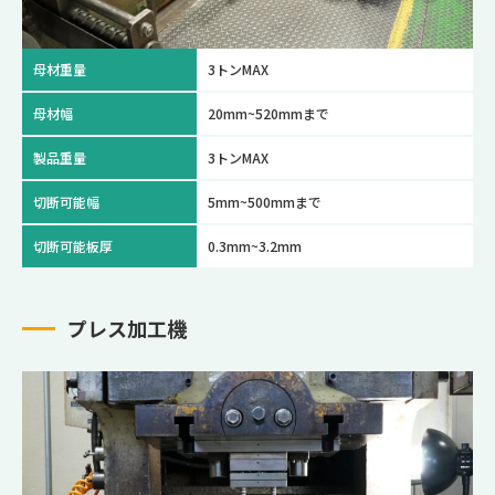
母材重量
3トンMAX
母材幅
20mm~520mmまで
製品重量
3トンMAX
切断可能幅
5mm~500mmまで
切断可能板厚
0.3mm~3.2mm
プレス加工機