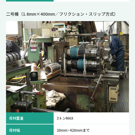
二号機（1.6mm×400mm／フリクション・スリップ方式）
母材重量
3トンMAX
母材幅
20mm~420mmまで