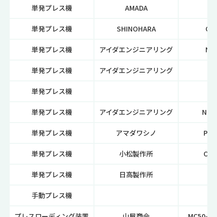
単発プレス機
AMADA
T
単発プレス機
SHINOHARA
CS-
単発プレス機
アイダエンジニアリング
NCI
単発プレス機
アイダエンジニアリング
NC
単発プレス機
単発プレス機
アイダエンジニアリング
NCI-
単発プレス機
アマダワシノ
PUX
単発プレス機
小松製作所
OBS
単発プレス機
日高製作所
FL
手動プレス機
プレスローディング装置
山屋商会
MC50-01