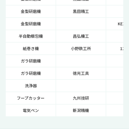
金型研磨機
黒田精工
GS
金型研磨機
KEZ-
半自動梱包機
昌弘機工
L
紙巻き機
小野鉄工所
120
ガラ研磨機
ガラ研磨機
徳光工具
T
洗浄器
フープカッター
九州技研
3
電気ペン
新潟精機
E