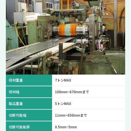
母材重量
7トンMAX
母材幅
100mm~670mmまで
製品重量
5トンMAX
切断可能幅
11mm~650mmまで
切断可能板厚
0.5mm~5mm