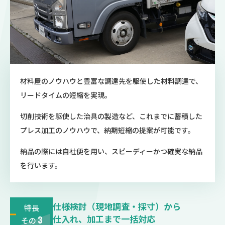
材料屋のノウハウと豊富な調達先を駆使した材料調達で、
リードタイムの短縮を実現。
切削技術を駆使した治具の製造など、これまでに蓄積した
プレス加工のノウハウで、納期短縮の提案が可能です。
納品の際には自社便を用い、スピーディーかつ確実な納品
を行います。
仕様検討（現地調査・採寸）から
特長
仕入れ、加工まで一括対応
3
その