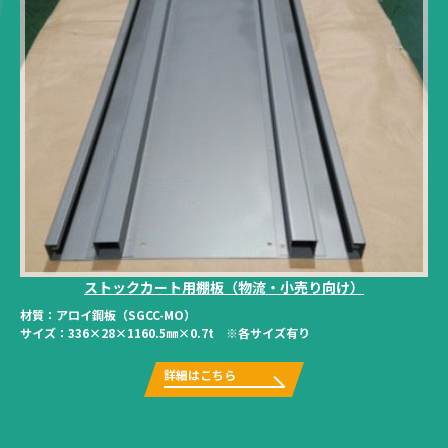
ストックカート用棚板（物流・小売り向け）
材質：
アロイ鋼板（SGCC-MO）
サイズ：
336×28×1160.5㎜×0.7t ※各サイズ有り
詳細はこちら