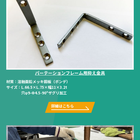
パーテーションフレーム用抑え金具
材質：
溶融亜鉛メッキ鋼板（ボンデ）
サイズ：
L.66.5×L.75×幅11×3.2t
穴φ9-Φ4.5-90°ザグリ加工
詳細はこちら