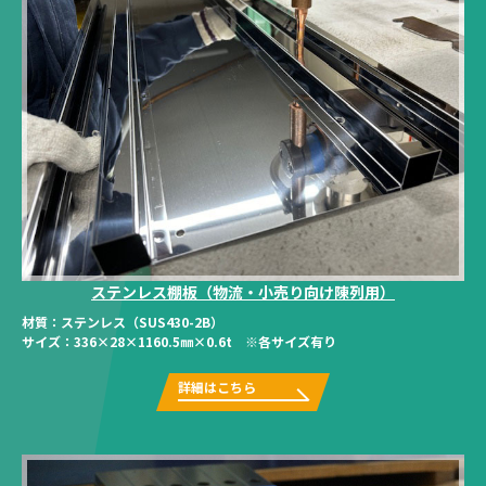
ステンレス棚板（物流・小売り向け陳列用）
材質：
ステンレス（SUS430-2B）
サイズ：
336×28×1160.5㎜×0.6t ※各サイズ有り
詳細はこちら