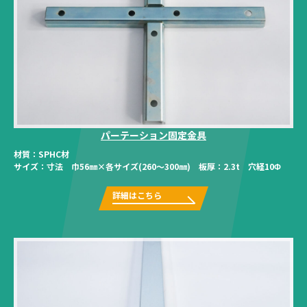
パーテーション固定金具
材質：
SPHC材
サイズ：
寸法 巾56㎜×各サイズ(260～300㎜) 板厚：2.3t 穴経10Φ
詳細はこちら