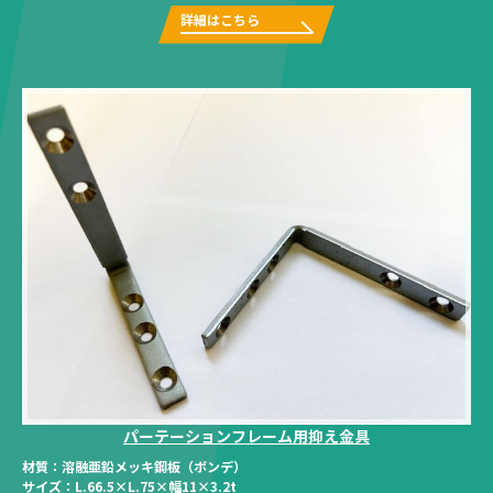
詳細はこちら
パーテーションフレーム用抑え金具
材質：
溶融亜鉛メッキ鋼板（ボンデ）
サイズ：
L.66.5×L.75×幅11×3.2t