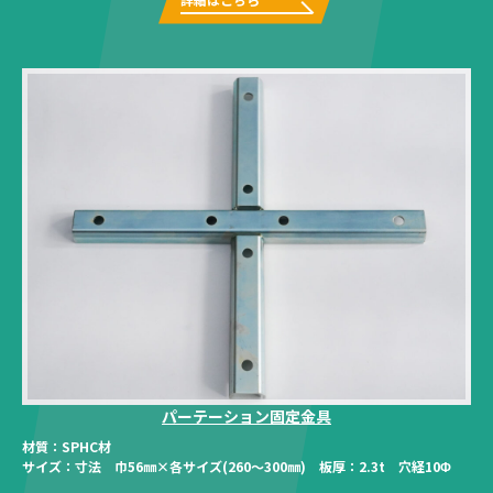
パーテーション固定金具
材質：
SPHC材
サイズ：
寸法 巾56㎜×各サイズ(260～300㎜) 板厚：2.3t 穴経10Φ