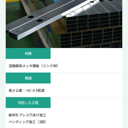
材質
溶融亜鉛メッキ鋼板（ジンク材）
精度
長さ公差：+0/-0.5程度
対応した工程
板材をプレス穴あけ加工
ベンディング加工（2回）