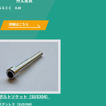
押え金具
ＳＧＣＣ 0.8t
詳細はこちら
ボルトソケット（SUS304）
ステンレス（SUS304）