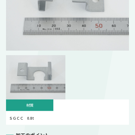
材質
ＳＧＣＣ 0.8t
加工のポイント