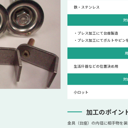
鉄・ステンレス
対
・プレス加工にて台座製造
・プレス加工にてボルトやピンを
生活什器などの位置決め用
対
小ロット
加工のポイン
金具（台座）の内径に相手物を装