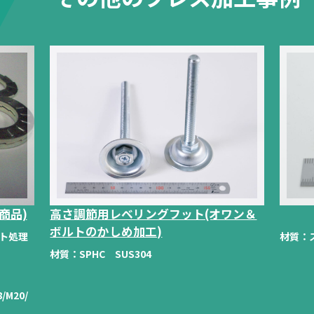
商品)
高さ調節用レベリングフット(オワン＆
ボルトのかしめ加工)
ート処理
材質：
材質：
SPHC SUS304
/M20/