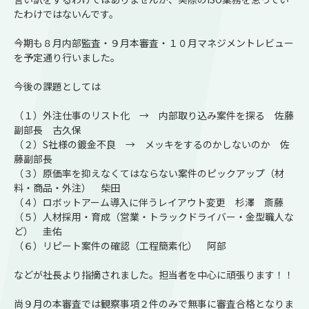
たわけではないんです。
今期も８月内部監査・９月本審査・１０月マネジメントレビュー
を予定通り行いました。
今後の課題としては
（１）外注仕事のリスト化 → 内部取り込み案件を探る 佐藤
副部長 古久保
（２）S社様の鍍金不良 → メッキをするのかしないのか 佐
藤副部長
（３）原価率を抑えなくてはならない案件のピックアップ（材
料・商品・外注） 柴田
（４）ロボットアーム導入に伴うレイアウト変更 杉澤 斎藤
（５）人材採用・育成（営業・トラックドライバー・金型職人な
ど） 圭佑
（６）リピート案件の確認（工程簡素化） 阿部
などが社長より指摘されました。担当者を中心に頑張ります！！
尚９月の本審査では観察事項２件のみで無事に審査合格となりま