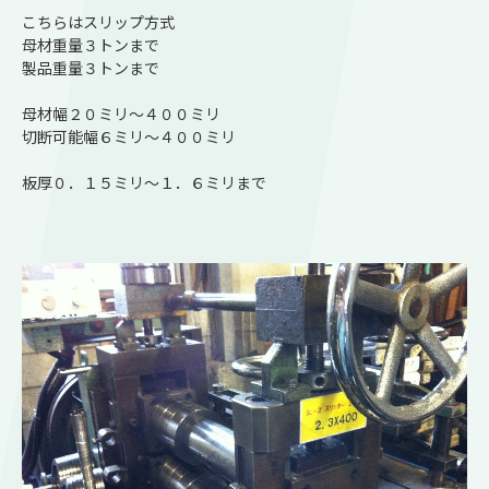
こちらはスリップ方式
母材重量３トンまで
製品重量３トンまで
母材幅２０ミリ～４００ミリ
切断可能幅６ミリ～４００ミリ
板厚０．１５ミリ～１．６ミリまで