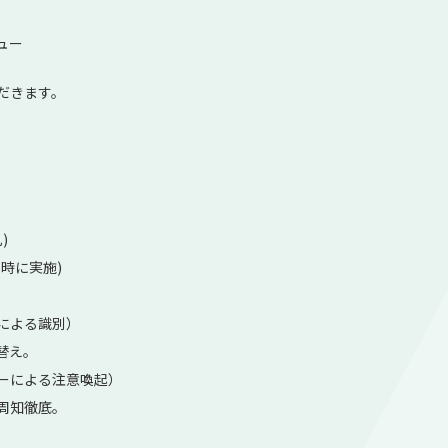
ュー
だきます。
)
時に実施)
よる識別）
替え。
による注意喚起）
周知徹底。