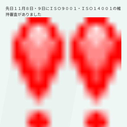
先日１１月８日・９日にＩＳＯ９００１・ＩＳＯ１４００１の維
持審査がありました