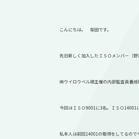
こんにちは。 柴田です。
先日新しく加入したＩＳＯメンバー（野
㈱ウイロウベル様主催の内部監査員養成
今回はＩＳＯ9001に3名。ＩＳＯ1400
私本人は前回14001の取得をしてるので