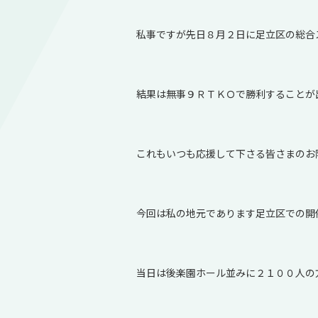
私事ですが先日８月２日に足立区の総合
結果は無事９ＲＴＫＯで勝利することが
これもいつも応援して下さる皆さまのお
今回は私の地元であります足立区での開
当日は後楽園ホール並みに２１００人の