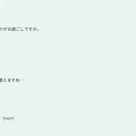
かがお過ごしですか。
堪えますね…
+o+)