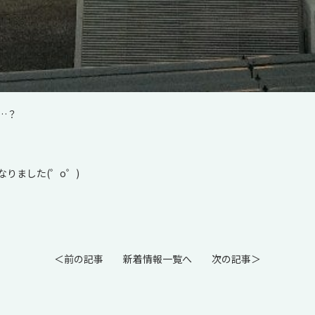
…？
りました(゜o゜)
＜前の記事
新着情報一覧へ
次の記事＞